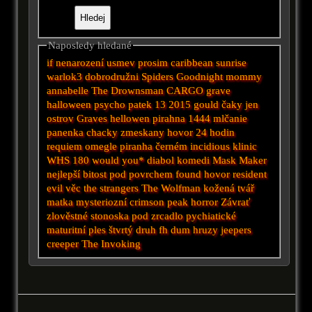
Naposledy hledané
if
nenarození
usmev prosim
caribbean sunrise
warlok3
dobrodružni
Spiders
Goodnight mommy
annabelle
The Drownsman
CARGO
grave
halloween
psycho
patek 13 2015
gould
čaky
jen
ostrov
Graves
hellowen
pirahna
1444
mlčanie
panenka chacky
zmeskany hovor
24 hodin
requiem
omegle
piranha
černém
incidious
klinic
WHS
180
would you*
diabol
komedi
Mask Maker
nejlepší
bitost
pod povrchem
found
hovor
resident
evil
věc
the strangers
The Wolfman
kožená tvář
matka
mysteriozní
crimson peak
horror
Závrať
zlověstné
stonoska
pod
zrcadlo
pychiatické
maturitní ples
štvrtý druh
fh
dum hruzy
jeepers
creeper
The Invoking