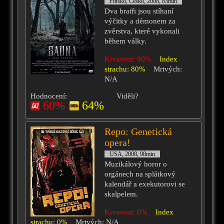
Finsko, Česko, 2008, 83min
Dva bratři jsou stíhaní
výčitky a démonem za
zvěrstva, které vykonali
během války.
Krvavost: 80%
Index
strachu: 80%
Mrtvých:
N/A
Hodnocení:
Viděli?
60%
64%
Repo: Genetická
opera!
USA, 2008, 98min
Muzikálový horor o
orgánech na splátkový
kalendář a exekutorovi se
skalpelem.
Krvavost: 0%
Index
strachu: 0%
Mrtvých: N/A