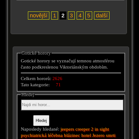
novější
1
2
3
4
5
další
Gotické horory
Gotické horory se vyznačují temnou atmosférou
často podkreslenou Viktoriánským obdobím.
Celkem hororů:
2626
Tato kategorie:
71
Hledej
Naposledy hledané:
jeepers creeper 2
in sight
psychiatrická léčebna
blázinec
hotel
Jezero smrti