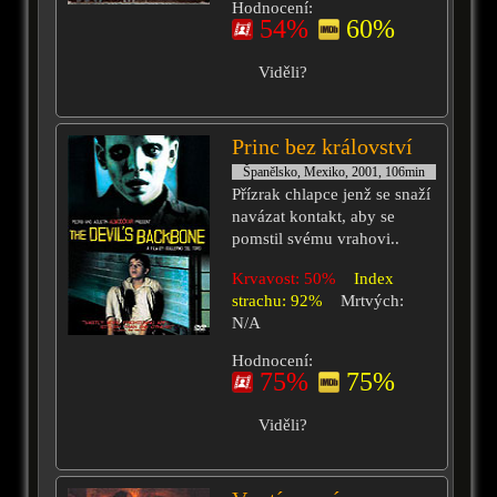
Hodnocení:
54%
60%
Viděli?
Princ bez království
Španělsko, Mexiko, 2001, 106min
Přízrak chlapce jenž se snaží
navázat kontakt, aby se
pomstil svému vrahovi..
Krvavost: 50%
Index
strachu: 92%
Mrtvých:
N/A
Hodnocení:
75%
75%
Viděli?