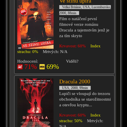
Ve stínu upíra
Velká Británie, USA, Lucembursko,
2000, 88min
Film o natáčení první
filmové verze románu
Dracula a tajemstvím jenž je
za tím skryto
Krvavost: 60%
Index
strachu: 0%
Mrtvých: N/A
Hodnocení:
Viděli?
71%
69%
Dracula 2000
USA, 2000, 99min
Lupiči se vloupají do trezoru
obchodníka se starožitnostmi
a otevřou kryptu...
Krvavost: 60%
Index
strachu: 50%
Mrtvých:
N/A