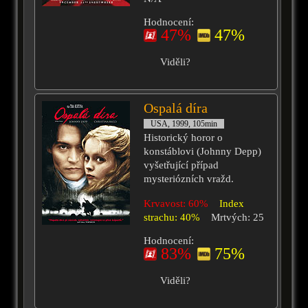
Hodnocení:
47%
47%
Viděli?
Ospalá díra
USA, 1999, 105min
Historický horor o
konstáblovi (Johnny Depp)
vyšetřující případ
mysteriózních vražd.
Krvavost: 60%
Index
strachu: 40%
Mrtvých: 25
Hodnocení:
83%
75%
Viděli?