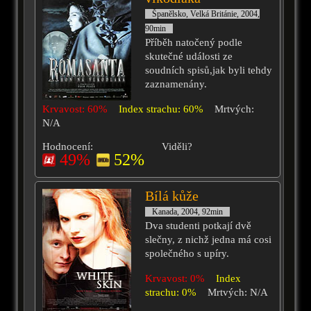
Španělsko, Velká Británie, 2004,
90min
Příběh natočený podle
skutečné události ze
soudních spisů,jak byli tehdy
zaznamenány.
Krvavost: 60%
Index strachu: 60%
Mrtvých:
N/A
Hodnocení:
Viděli?
49%
52%
Bílá kůže
Kanada, 2004, 92min
Dva studenti potkají dvě
slečny, z nichž jedna má cosi
společného s upíry.
Krvavost: 0%
Index
strachu: 0%
Mrtvých: N/A