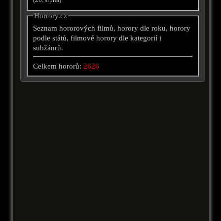
(26. srpna)
Horrory.cz
Seznam hororových filmů, horory dle roku, horory
podle států, filmové horory dle kategorií i
subžánrů.
Celkem hororů:
2626