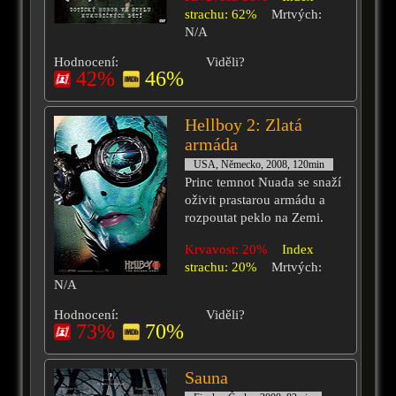
strachu: 62%
Mrtvých:
N/A
Hodnocení:
Viděli?
42%
46%
Hellboy 2: Zlatá
armáda
USA, Německo, 2008, 120min
Princ temnot Nuada se snaží
oživit prastarou armádu a
rozpoutat peklo na Zemi.
Krvavost: 20%
Index
strachu: 20%
Mrtvých:
N/A
Hodnocení:
Viděli?
73%
70%
Sauna