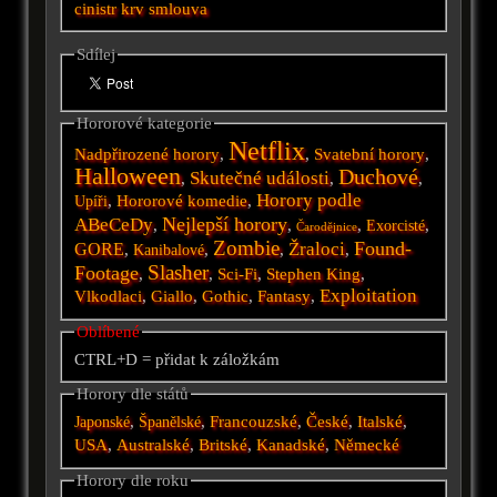
cinistr
krv
smlouva
Sdílej
Hororové kategorie
Netflix
Nadpřirozené horory
,
,
Svatební horory
,
Halloween
Duchové
Skutečné události
,
,
,
Horory podle
,
Hororové komedie
,
Upíři
Nejlepší horory
ABeCeDy
,
,
,
,
Exorcisté
Čarodějnice
Zombie
Found-
Žraloci
GORE
,
,
,
,
Kanibalové
Slasher
Footage
,
,
Sci-Fi
,
Stephen King
,
Exploitation
Vlkodlaci
,
Giallo
,
Gothic
,
Fantasy
,
Oblíbené
CTRL+D = přidat k záložkám
Horory dle států
,
,
Francouzské
,
České
,
Italské
,
Japonské
Španělské
USA
,
Australské
,
Britské
,
Kanadské
,
Německé
Horory dle roku