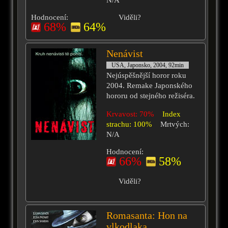
N/A
Hodnocení:
Viděli?
68%
64%
Nenávist
USA, Japonsko, 2004, 92min
Nejúspěšnější horor roku
2004. Remake Japonského
hororu od stejného režiséra.
Krvavost: 70%
Index
strachu: 100%
Mrtvých:
N/A
Hodnocení:
66%
58%
Viděli?
Romasanta: Hon na
vlkodlaka