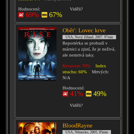
Hodnocení:
Viděli?
69%
67%
Oběť: Lovec krve
USA, Nový Zéland, 2007, 97min
Reportérka se probudí v
márnici a zjistí, že je neživá,
ale nemrtvá taky.
Krvavost: 70%
Index
strachu: 60%
Mrtvých:
N/A
Hodnocení:
41%
49%
Viděli?
BloodRayne
USA, Německo, 2005, 95min