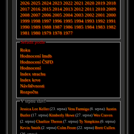
2026
2025
2024
2023
2022
2021
2020
2019
2018
2017
2016
2015
2014
2013
2012
2011
2010
2009
2008
2007
2006
2005
2004
2003
2002
2001
2000
1999
1998
1997
1996
1995
1994
1993
1992
1991
1990
1989
1988
1987
1986
1985
1984
1983
1982
1981
1980
1979
1978
1977
Seřadit podle
Roku
Hodnocení Imdb
Hodnocení ČSFD
Hodnocení
Index strachu
Index krve
Návštěvnosti
Rozpočtu
V srpnu slaví
Jessica Lee Keller
(23. srpna)
Vera Farmiga
(6. srpna)
Austin
Butler
(17. srpna)
Kimberly Howe
(27. srpna)
Wes Craven
(2. srpna)
Charlize Theron
(7. srpna)
Ty Simpkins
(6. srpna)
Kevin Smith
(2. srpna)
Colm Feore
(22. srpna)
Brett Cullen