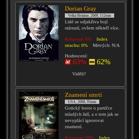
Dorian Gray
Velká Británie, 2009, 112min
Lidé se odjakživa bojí
stárnutí, ovšem někteří více.
Krvavost: 0%
Index
strachu: 0%
Mrtvých: N/A
Hodnocení:
63%
62%
Viděli?
Znamení smrti
USA, 2008, 95min
Gotický horor o partičce
mladých lidí, a o tom jak se
nevyplácí ignorovat
znamení.
Krvavost: 58%
Index