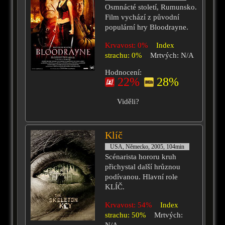
Osmnácté století, Rumunsko.
Film vychází z původní
populární hry Bloodrayne.
Krvavost: 0%
Index
strachu: 0%
Mrtvých: N/A
Hodnocení:
22%
28%
Viděli?
Klíč
USA, Německo, 2005, 104min
Scénarista hororu kruh
přichystal další hrůznou
podívanou. Hlavní role
KLÍČ.
Krvavost: 54%
Index
strachu: 50%
Mrtvých: