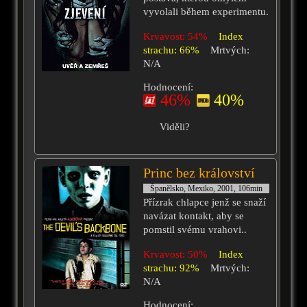
vyvolali během experimentu.
Krvavost: 54%
Index
strachu: 66%
Mrtvých:
N/A
Hodnocení:
46%
40%
Viděli?
Princ bez království
Španělsko, Mexiko, 2001, 106min
Přízrak chlapce jenž se snaží
navázat kontakt, aby se
pomstil svému vrahovi..
Krvavost: 50%
Index
strachu: 92%
Mrtvých:
N/A
Hodnocení: