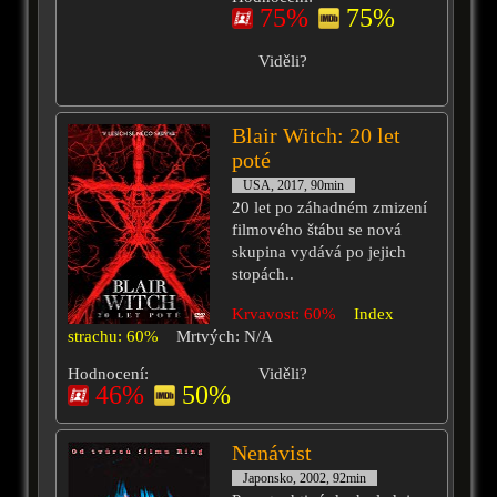
75%
75%
Viděli?
Blair Witch: 20 let
poté
USA, 2017, 90min
20 let po záhadném zmizení
filmového štábu se nová
skupina vydává po jejich
stopách..
Krvavost: 60%
Index
strachu: 60%
Mrtvých: N/A
Hodnocení:
Viděli?
46%
50%
Nenávist
Japonsko, 2002, 92min