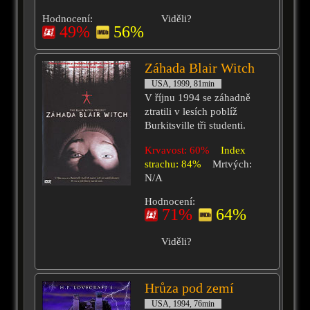
Hodnocení:
Viděli?
49%
56%
Záhada Blair Witch
USA, 1999, 81min
V říjnu 1994 se záhadně
ztratili v lesích poblíž
Burkitsville tři studenti.
Krvavost: 60%
Index
strachu: 84%
Mrtvých:
N/A
Hodnocení:
71%
64%
Viděli?
Hrůza pod zemí
USA, 1994, 76min