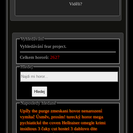
Viděli?
Vyhledávání
Vyhledávání fear project.
Celkem hororů:
2627
Hledej
Naposledy hledané
Upířy
the purge
zmeskani hovor
nenarození
vymítač
Úsměv, prosím!
turecký horor
mega
pychiatické
the coven
Hellraiser
omegle
krimi
insidious 3
čaky
cut
hostel 3
dablovo dite