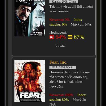
Kanada, 2008, 93min
Tajemný vir zabíjí lidi a mění
je na zombie.
Krvavost: 0%
Index
strachu: 0%
Mrtvých: N/A
Hodnocení:
64%
67%
Viděli?
Fear, Inc.
USA, 2016, 90min
Hororový fanoušek Joe má
rád strach a vše okolo něj,
ale už ho jen tak něco
nevyděsí.
Krvavost: 100%
Index
strachu: 80%
Mrtvých:
N/A