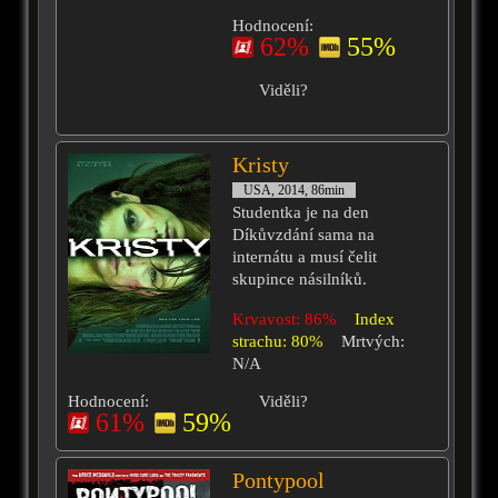
Hodnocení:
62%
55%
Viděli?
Kristy
USA, 2014, 86min
Studentka je na den
Díkůvzdání sama na
internátu a musí čelit
skupince násilníků.
Krvavost: 86%
Index
strachu: 80%
Mrtvých:
N/A
Hodnocení:
Viděli?
61%
59%
Pontypool