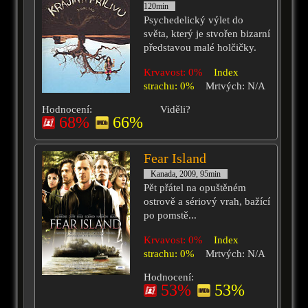
120min
Psychedelický výlet do
světa, který je stvořen bizarní
představou malé holčičky.
Krvavost: 0%
Index
strachu: 0%
Mrtvých: N/A
Hodnocení:
Viděli?
68%
66%
Fear Island
Kanada, 2009, 95min
Pět přátel na opuštěném
ostrově a sériový vrah, bažící
po pomstě...
Krvavost: 0%
Index
strachu: 0%
Mrtvých: N/A
Hodnocení:
53%
53%