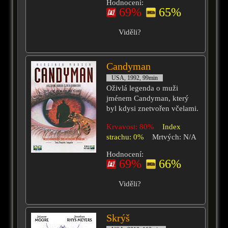
Hodnocení:
69%
65%
Viděli?
Candyman
USA, 1992, 99min
Oživlá legenda o muži
jménem Candyman, který
byl kdysi znetvořen včelami.
Krvavost: 80%
Index
strachu: 0%
Mrtvých: N/A
Hodnocení:
69%
66%
Viděli?
Skrýš