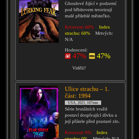
Ghoulové žijící v podzemí
pod hřbitovem terorizují
malé přilehlé městečko.
Krvavost: 60%
Index
strachu: 60%
Mrtvých:
N/A
Hodnocení:
47%
47%
Viděli?
Ulice strachu – 1.
část: 1994
USA, 2021, 107min
Série brutálních vražd
postaví dospívající dívku a
její přátele před prastaré zlo.
Krvavost: 0%
Index
strachu: 0%
Mrtvých: N/A