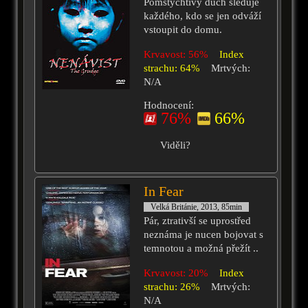
Pomstychtivý duch sleduje
každého, kdo se jen odváží
vstoupit do domu.
Krvavost: 56%
Index
strachu: 64%
Mrtvých:
N/A
Hodnocení:
76%
66%
Viděli?
In Fear
Velká Británie, 2013, 85min
Pár, ztrativší se uprostřed
neznáma je nucen bojovat s
temnotou a možná přežít ..
Krvavost: 20%
Index
strachu: 26%
Mrtvých:
N/A