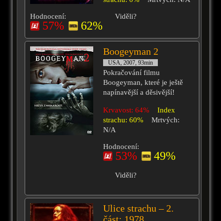
Hodnocení:
Viděli?
57%
62%
Boogeyman 2
USA, 2007, 93min
Pokračování filmu
Boogeyman, které je ještě
napínavější a děsivější!
Krvavost: 64%
Index
strachu: 60%
Mrtvých:
N/A
Hodnocení:
53%
49%
Viděli?
Ulice strachu – 2.
část: 1978