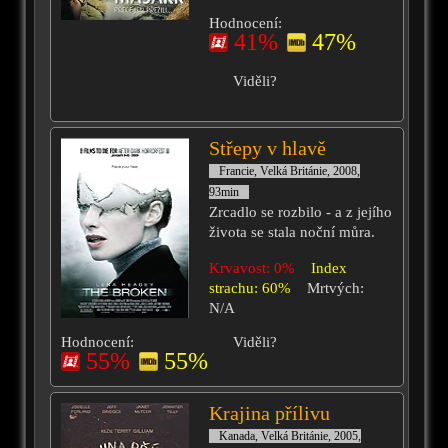
Hodnocení:
41%
47%
Viděli?
Střepy v hlavě
Francie, Velká Británie, 2008,
93min
Zrcadlo se rozbilo - a z jejího
života se stala noční můra.
Krvavost: 0%
Index
strachu: 60%
Mrtvých:
N/A
Hodnocení:
Viděli?
55%
55%
Krajina přílivu
Kanada, Velká Británie, 2005,