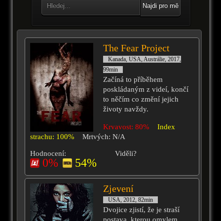
Najdi pro mě
The Fear Project
Kanada, USA, Austrálie, 2017,
99min
Začíná to příběhem
poskládaným z videí, končí
to něčím co změní jejich
životy navždy.
Krvavost: 80%
Index
strachu: 100%
Mrtvých: N/A
Hodnocení:
Viděli?
0%
54%
Zjevení
USA, 2012, 82min
Dvojice zjistí, že je straší
postava, kterou omylem