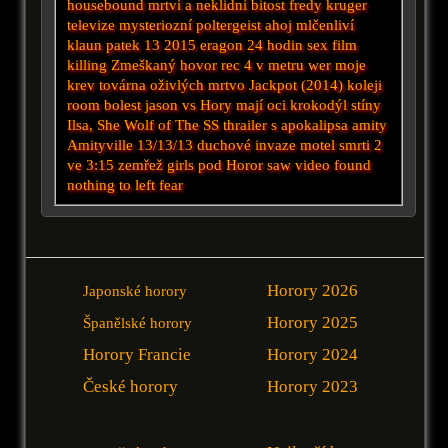
housebound
mrtví a neklidní
bitost
fredy kruger
televize
mysteriozní
poltergeist
ahoj
mlčenliví
klaun
patek 13 2015
eragon
24 hodin
sex film
killing
Zmeškaný hovor
rec 4
v metru
wer
moje
krev
továrna oživlých mrtvo
Jackpot (2014)
koleji
room
bolest
jason vs
Hory mají oci
krokodýl
stíny
Ilsa, She Wolf of The SS
thrailer
s
apokalipsa
amity
Amityville
13/13/13
duchové
invaze
motel smrti 2
ve 3:15 zemřež
girls
pod
Horor saw
video
found
nothing to left fear
Horory 2026
Japonské horory
Horory 2025
Španělské horory
Horory Francie
Horory 2024
České horory
Horory 2023