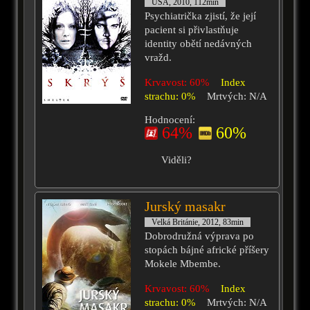
USA, 2010, 112min
Psychiatrička zjistí, že její
pacient si přivlastňuje
identity obětí nedávných
vražd.
Krvavost: 60%
Index
strachu: 0%
Mrtvých: N/A
Hodnocení:
64%
60%
Viděli?
Jurský masakr
Velká Británie, 2012, 83min
Dobrodružná výprava po
stopách bájné africké příšery
Mokele Mbembe.
Krvavost: 60%
Index
strachu: 0%
Mrtvých: N/A