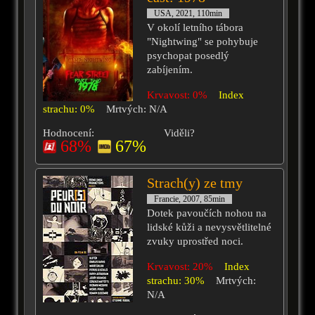
USA, 2021, 110min
V okolí letního tábora
"Nightwing" se pohybuje
psychopat posedlý
zabíjením.
Krvavost: 0%
Index
strachu: 0%
Mrtvých: N/A
Hodnocení:
Viděli?
68%
67%
Strach(y) ze tmy
Francie, 2007, 85min
Dotek pavoučích nohou na
lidské kůži a nevysvětlitelné
zvuky uprostřed noci.
Krvavost: 20%
Index
strachu: 30%
Mrtvých:
N/A