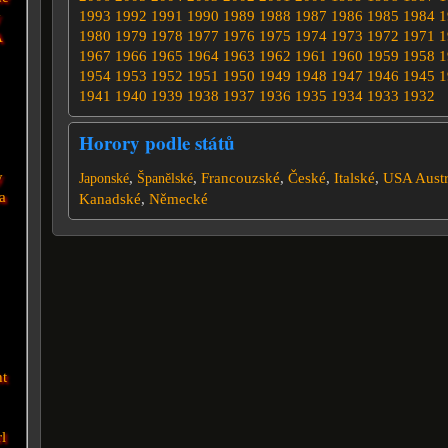
1993
1992
1991
1990
1989
1988
1987
1986
1985
1984
1
y
1980
1979
1978
1977
1976
1975
1974
1973
1972
1971
1
A
1967
1966
1965
1964
1963
1962
1961
1960
1959
1958
1
1954
1953
1952
1951
1950
1949
1948
1947
1946
1945
1
1941
1940
1939
1938
1937
1936
1935
1934
1933
1932
Horory podle států
y
,
,
Francouzské
,
České
,
Italské
,
USA
Austr
Japonské
Španělské
a
Kanadské
,
Německé
ht
rl