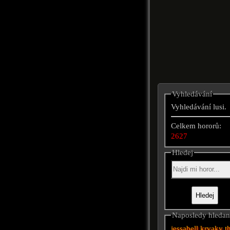
Vyhledávání
Vyhledávání lusi.
Celkem hororů:
2627
Hledej
Naposledy hleda
jessabell
krvaky
t