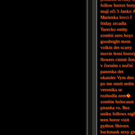
follow
horror
hor
mají oči 3
Janko 
Marienka lovci č
friday
zrcadla
Turecko
entity
zombii
zero boys
goodnight mom
volkin det
scarry
movie
lesni horor
flowers
cinistr
žen
v černém
s
noční
panenka
det
okander
Vym
den
po me smrti
sedm
veronika se
rozhodla zem�
zombie holocaust
piranha
vs.
Bez
uniku
follows
nig
teen horor
vizit
python
Shivers
backmask
sexy gi