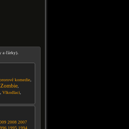
y a čárky).
ororové komedie
,
Zombie
,
,
,
Vlkodlaci
,
009
2008
2007
996
1995
1994