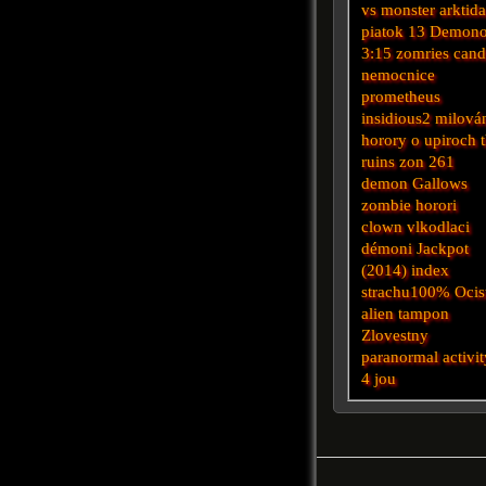
vs monster
arktid
piatok 13
Demon
3:15 zomries
can
nemocnice
prometheus
insidious2
milová
horory o upiroch
ruins
zon 261
demon
Gallows
zombie horori
clown
vlkodlaci
démoni
Jackpot
(2014)
index
strachu100%
Ocis
alien tampon
Zlovestny
paranormal activit
4
jou