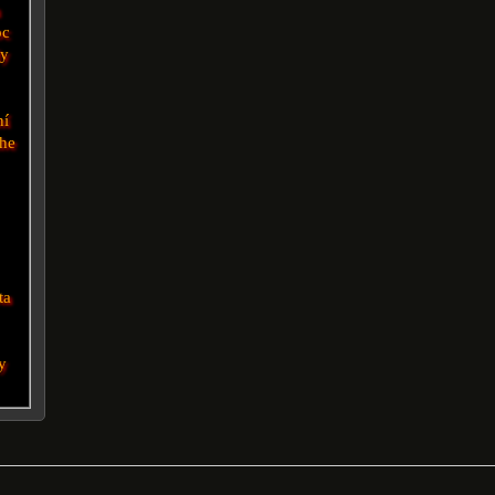
a
oc
dy
ní
the
ta
y