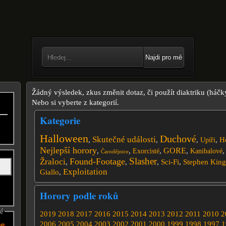
Najdi pro mě
Žádný výsledek, zkus změnit dotaz, či použít diaktriku (háčk
Nebo si vyberte z kategorií.
Kategorie
Halloween
Duchové
Skutečné události
,
,
,
,
H
Upíři
Nejlepší horory
GORE
,
,
,
,
Exorcisté
Kanibalové
Čarodějnice
Slasher
Found-Footage
Žraloci
,
,
,
Sci-Fi
,
Stephen King
Exploitation
Giallo
,
Horory podle roků
né
2019
2018
2017
2016
2015
2014
2013
2012
2011
2010
2
2006
2005
2004
2003
2002
2001
2000
1999
1998
1997
1
he