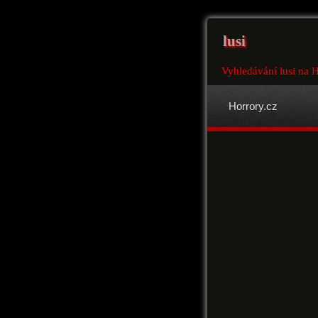
lusi
Vyhledávání lusi na H
Horrory.cz