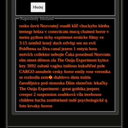
Naposledy hledané
rusko
úsvit
Nezvratný osud6
klíč
chuckyho kletba
teenegr
hrůza v conecticatu
mucq
chained
horor v
metru
python
tichy exprimnet
eroticke filmy
ve
3:15 zemřež
lesný duch
erfvfqr
see no evil
Pohřbena za živa
canal
jezero 1
entyta
hora
mrtvích
collektor
nebojte
Čaka
posednutí
Nezvratn
elm street
démon zla
The Ouija Experiment
kytice
key
3092
zubatá vagína
isidious
kukuřičné pole
CARGO
annabele
cesky horor
emily rose
veronika
se rozhodla zem�
diablovo dieta
truhla
čarodějnice
pod
stonoska
Dům slunečnic
lekačky
The Ouija Experiment :
great
gothika
jeepers
creeper 2
suspension
zoubková víla
treehouse
children
bacha
zombieland
rudé
psychologické
q
foto
krvaky
horror